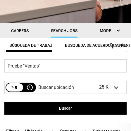
CAREERS
SEARCH JOBS
MORE
Job Search Page
Spanish
BÚSQUEDA DE TRABAJOS
BÚSQUEDA DE ACUERDO A SU PERF
access_time
25 KM
Buscar